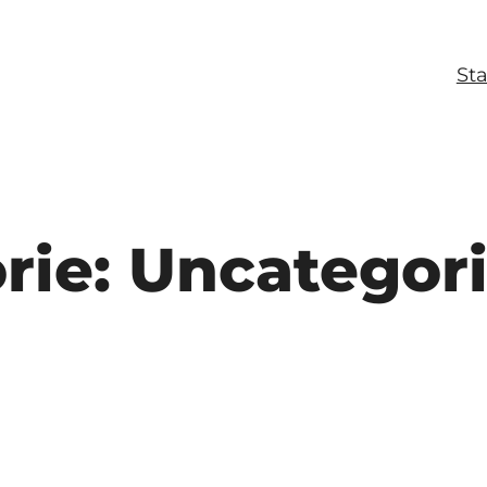
Sta
rie:
Uncategor